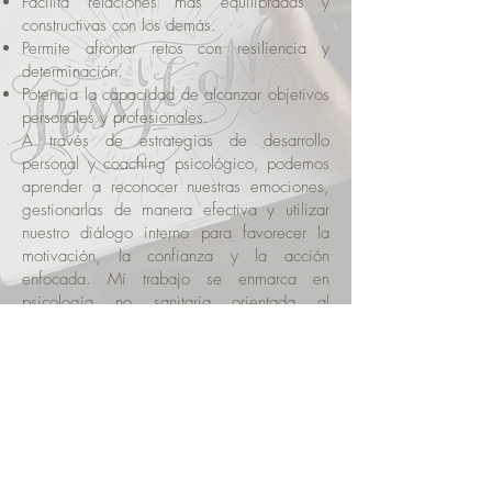
Facilita relaciones más equilibradas y
constructivas con los demás.
Permite afrontar retos con resiliencia y
determinación.
Potencia la capacidad de alcanzar objetivos
personales y profesionales.
A través de estrategias de desarrollo
personal y coaching psicológico, podemos
aprender a reconocer nuestras emociones,
gestionarlas de manera efectiva y utilizar
nuestro diálogo interno para favorecer la
motivación, la confianza y la acción
enfocada.
Mi trabajo se enmarca en
psicología no sanitaria orientada al
rendimiento y el desarrollo personal. No
realizo intervención clínica ni tratamientos
sanitarios.
Nos podemos citar en mi despacho e
Oviedo, Asturias
o cómodamente desde tu
casa mediante
Videoconferencia
.