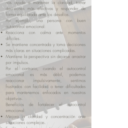
nos ayuda a mantener la claridad, tomar
decisiones más efectivas y responder de
forma equilibrada ante los desafíos.
Por ejemplo, una persona con buen
autocontrol emocional:
Reacciona con calma ante momentos
difíciles.
Se mantiene concentrada y toma decisiones
más claras en situaciones complicadas.
Mantiene la perspectiva sin dejarse arrastrar
por impulsos.
Por el contrario, cuando el autocontrol
emocional es más débil, podemos
reaccionar impulsivamente, sentirnos
frustrados con facilidad o tener dificultades
para mantenernos enfocados en nuestros
objetivos.
Beneficios de fortalecer el autocontrol
emocional:
Mejora la claridad y concentración ante
situaciones complejas.